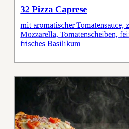
32 Pizza Caprese
mit aromatischer Tomatensauce, 
Mozzarella, Tomatenscheiben, fe
frisches Basilikum