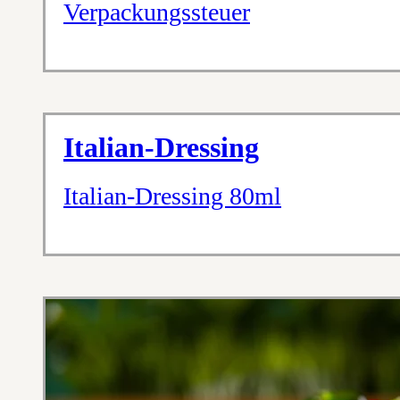
Verpackungssteuer
Italian-Dressing
Italian-Dressing 80ml