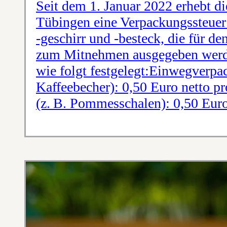
Seit dem 1. Januar 2022 erhebt di
Tübingen eine Verpackungssteue
-geschirr und -besteck, die für de
zum Mitnehmen ausgegeben werde
wie folgt festgelegt:Einwegverpa
Kaffeebecher): 0,50 Euro netto p
(z. B. Pommesschalen): 0,50 Euro